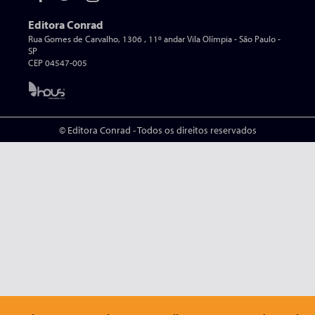
Editora Conrad
Rua Gomes de Carvalho, 1306 , 11º andar Vila Olímpia - São Paulo -
SP
CEP 04547-005
© Editora Conrad - Todos os direitos reservados