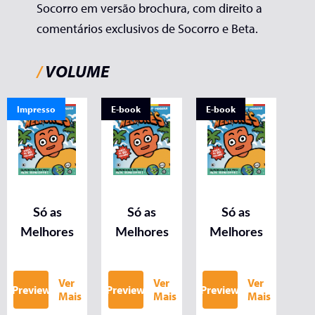
Socorro em versão brochura, com direito a
comentários exclusivos de Socorro e Beta.
/
VOLUME
Impresso
E-book
E-book
Só as
Só as
Só as
Melhores
Melhores
Melhores
Ver
Ver
Ver
Preview
Preview
Preview
Mais
Mais
Mais