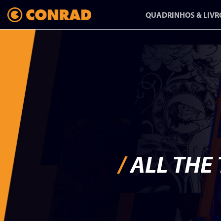
QUADRINHOS & LIVR
ANFANG/AUSGANG:
UMA HISTÓRIA
SOBRE MUDAR
DE VIDA
/
ALL THE
HQ-REPORTAGEM DE
RAPHA PINHEIRO CHEGA
NA CONRAD