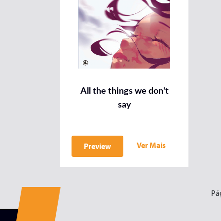
All the things we don't
say
Ver Mais
Preview
Pá