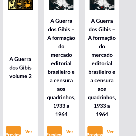
A Guerra
A Guerra
dos Gibis –
dos Gibis –
A formação
A formação
do
do
mercado
mercado
A Guerra
editorial
editorial
dos Gibis
brasileiro e
brasileiro e
volume 2
a censura
a censura
aos
aos
quadrinhos,
quadrinhos,
1933 a
1933 a
1964
1964
Ver
Ver
Ver
Preview
Preview
Preview