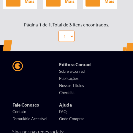
Mais
Mais
Mais
Página
1
de
1
. Total de
3
itens encontrados.
Editora Conrad
Sobre a Conrad
Publicações
Nossos Títulos
Checklist
Fale Conosco
Ajuda
Contato
FAQ
Formulário Acessível
Onde Comprar
Siga-nos nas redes sociais: